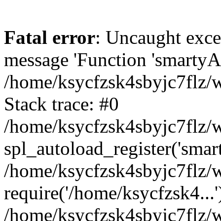
Fatal error
: Uncaught exce
message 'Function 'smartyAu
/home/ksycfzsk4sbyjc7flz/w
Stack trace: #0
/home/ksycfzsk4sbyjc7flz/w
spl_autoload_register('smar
/home/ksycfzsk4sbyjc7flz/w
require('/home/ksycfzsk4...'
/home/ksycfzsk4sbyjc7flz/