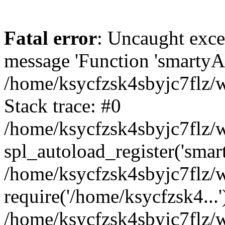
Fatal error
: Uncaught exce
message 'Function 'smartyAu
/home/ksycfzsk4sbyjc7flz/w
Stack trace: #0
/home/ksycfzsk4sbyjc7flz/w
spl_autoload_register('smar
/home/ksycfzsk4sbyjc7flz/w
require('/home/ksycfzsk4...'
/home/ksycfzsk4sbyjc7flz/