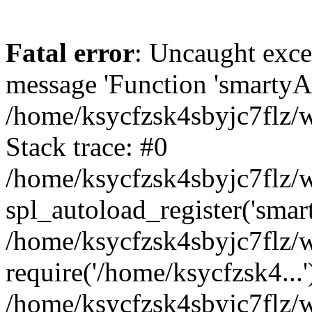
Fatal error
: Uncaught exce
message 'Function 'smartyAu
/home/ksycfzsk4sbyjc7flz/w
Stack trace: #0
/home/ksycfzsk4sbyjc7flz/w
spl_autoload_register('smar
/home/ksycfzsk4sbyjc7flz/w
require('/home/ksycfzsk4...'
/home/ksycfzsk4sbyjc7flz/